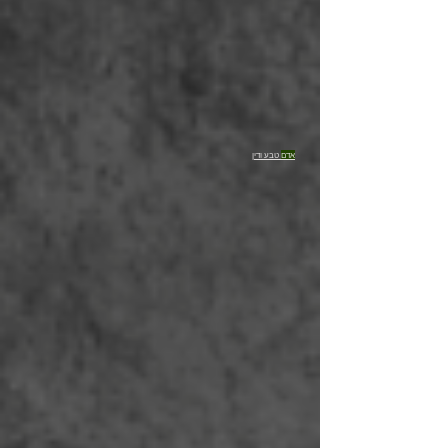
אדם
טבע ודין