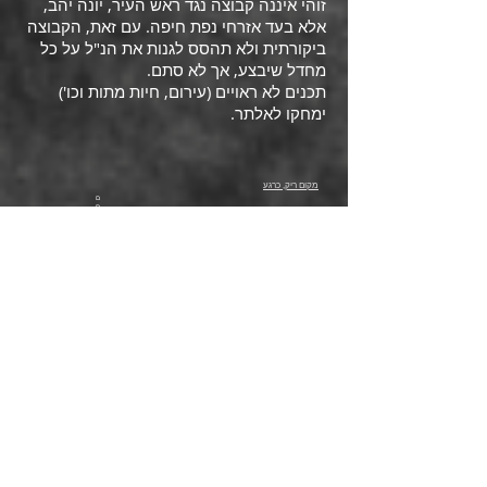
זוהי איננה קבוצה נגד ראש העיר, יונה יהב,
אלא בעד אזרחי נפת חיפה. עם זאת, הקבוצה
ביקורתית ולא תהסס לגנות את הנ"ל על כל
מחדל שיבצע, אך לא סתם.
תכנים לא ראויים (עירום, חיות מתות וכו')
ימחקו לאלתר.
מקום ריק, כרגע
ם
ם
הפחתת התחלואה מזיהום סביבתי כמו גם
הפחתת זיהום האוויר, הנובע מתעשיית
מתכות, כימיקלים וייצור חשמל; העלאת
מודעות הציבור לקשר בין זיהום סביבתי
ותחלואה; קידום מחקר בנושא והנגשת מידע
מקצועי ועיבודו לקהל ישראלי רחב.
יעדי הקואליציה:
טיפול בנושא התקינה של חומרים מזהמים
שתבטיח עמידה בתקנים מקובלים באירופה
וארה"ב וקידום חקיקה בנושא; הבטחת ניטור
ופרסום נתונים אמינים וזמינים לציבור על
זיהום אוויר במפרץ חיפה ובצפון; הבטחת