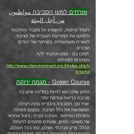
אזרחים
למען הסביבה مواطنون
من أجل البيئة
לעודד קיימות, להשפיע על מקבלי החלטות
ולתרגם את המודעות הגוברת של הציבור,
לעשייה משמעותית, בשיתוף של יהודים
וערבים.
תמכו בנו - סמנו אהבתי לדף,
והצטרפו לפעילות
http://www.cfenvironment.org.il/index.php/h
itztarfot
- Green Course
מגמה ירוקה
החזון שלנו הוא לחיות במדינה שיש בה
סביבה בריאה וצודקת יותר:
אויר נקי, תחבורה ציבורית נוחה ויעילה
המשמשת את כלל הציבור, צמצום פסולת
והגדלת המיחזור, אנרגיה נקייה , ניצול אחראי
של משאבי המים, שטחים פתוחים לרווחת
הכלל, צדק סביבתי. אצלנו, כמו בכל העולם,
הסטודנטים והצעירים הם חוד החנית בקידום