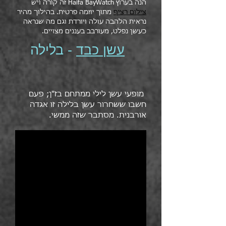
הנה בערוץ Haifa BayWatch זה קורה ויש
צילום רציף
מתוך יוזמה פרטית. בהילוך מהיר
נראית הלהבה עולה ויורדת וגם מה שנראה
כעשן נפלט, מעורבב בעננים מצויים.
עשן כבד
- בלילה
מופעי עשן לילי ממתחם בז"ן; פעם
חשבו ששחרור עשן בלילה זו אגדה
אורבנית. מסתבר שזה ממשי.