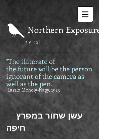
Northern Exposure
Y. Gil
/
"The illiterate of
the future will be the person
ignorant of the camera as
well as the pen."
Laszlo Moholy-Nagy, 1923
עשן שחור במפרץ
חיפה