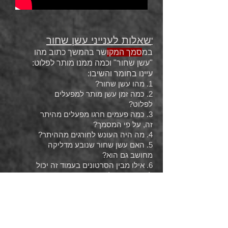
שאלות לענייני עשן שחור
'
במ
סמך המקו
שר בהמשך כתוב מהו
"עשן שחור" וכמה ממנו מותר לפלוט:
עיינו בחומר והשיבו:
1. מהו עשן שחור?
2. כמה זמן עשן מותר למפעלים
לפלוט?
3. כמה פעמים חרגו מפעלים מהיתר
זה, על פי המסמך?
4. מה היה העונש לחורגים מההיתר?
5. האם עשן שחור שנובע מדליקה
מחושב גם הוא?
6. אילו מבין הסרטונים בעמוד זה יכול
לשמש עדות לקיום עשן שחור. נמקו
תשובתכם.
ה
מסמך
: פיקוח על ביצוע ההוראות